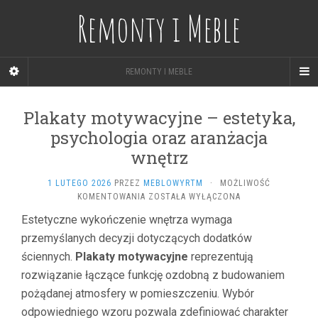
Remonty i Meble
REMONTY I MEBLE
Plakaty motywacyjne – estetyka,
psychologia oraz aranżacja
wnętrz
1 LUTEGO 2026
PRZEZ
MEBLOWYRTM
·
MOŻLIWOŚĆ
PLAKATY
KOMENTOWANIA
ZOSTAŁA WYŁĄCZONA
MOTYWACYJNE
Estetyczne wykończenie wnętrza wymaga
–
przemyślanych decyzji dotyczących dodatków
ESTETYKA,
PSYCHOLOGIA
ściennych.
Plakaty motywacyjne
reprezentują
ORAZ
rozwiązanie łączące funkcję ozdobną z budowaniem
ARANŻACJA
WNĘTRZ
pożądanej atmosfery w pomieszczeniu. Wybór
odpowiedniego wzoru pozwala zdefiniować charakter