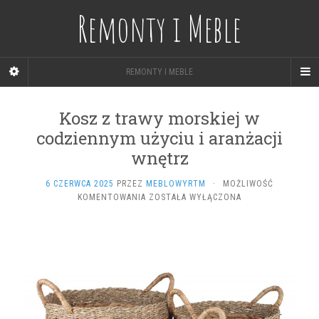
Remonty i Meble
REMONTY I MEBLE
Kosz z trawy morskiej w
codziennym użyciu i aranżacji
wnętrz
6 CZERWCA 2025
PRZEZ
MEBLOWYRTM
·
MOŻLIWOŚĆ
KOSZ
KOMENTOWANIA
ZOSTAŁA WYŁĄCZONA
Z
TRAWY
MORSKIEJ
W
CODZIENNYM
UŻYCIU
I
ARANŻACJI
WNĘTRZ