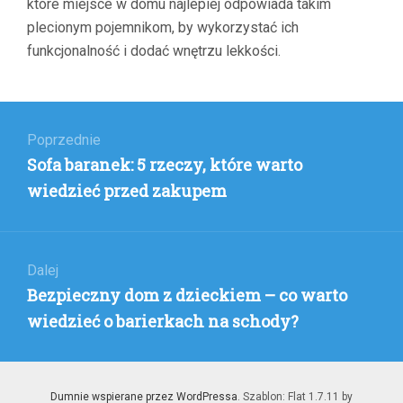
które miejsce w domu najlepiej odpowiada takim
plecionym pojemnikom, by wykorzystać ich
funkcjonalność i dodać wnętrzu lekkości.
Nawigacja
wpisu
Poprzednie
Poprzedni
Sofa baranek: 5 rzeczy, które warto
wpis:
wiedzieć przed zakupem
Dalej
Następny
Bezpieczny dom z dzieckiem – co warto
wpis:
wiedzieć o barierkach na schody?
Dumnie wspierane przez WordPressa
. Szablon: Flat 1.7.11 by