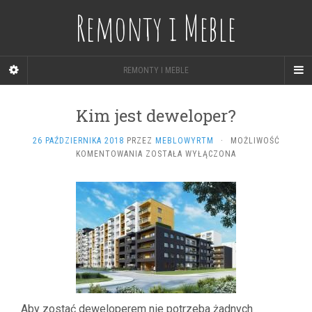
Remonty i Meble
REMONTY I MEBLE
Kim jest deweloper?
26 PAŹDZIERNIKA 2018
PRZEZ
MEBLOWYRTM
·
MOŻLIWOŚĆ
KIM
KOMENTOWANIA
ZOSTAŁA WYŁĄCZONA
JEST
DEWELOPER?
Aby zostać deweloperem nie potrzeba żadnych