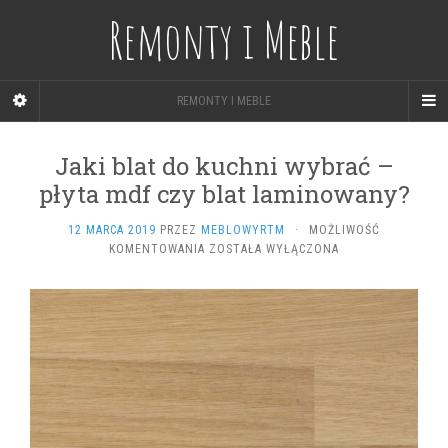
Remonty i Meble
REMONTY I MEBLE
Jaki blat do kuchni wybrać –
płyta mdf czy blat laminowany?
12 MARCA 2019
PRZEZ
MEBLOWYRTM
·
MOŻLIWOŚĆ
JAKI
KOMENTOWANIA
ZOSTAŁA WYŁĄCZONA
BLAT
DO
KUCHNI
WYBRAĆ
–
PŁYTA
MDF
CZY
BLAT
LAMINOWANY?