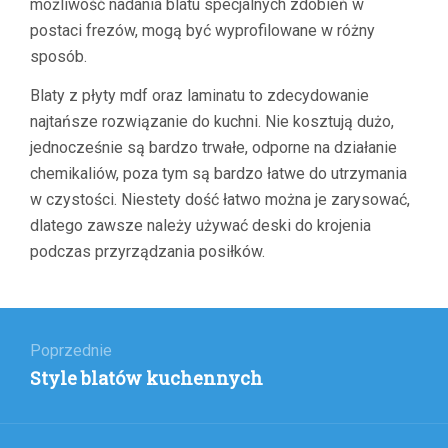
możliwość nadania blatu specjalnych zdobień w
postaci frezów, mogą być wyprofilowane w różny
sposób.
Blaty z płyty mdf oraz laminatu to zdecydowanie
najtańsze rozwiązanie do kuchni. Nie kosztują dużo,
jednocześnie są bardzo trwałe, odporne na działanie
chemikaliów, poza tym są bardzo łatwe do utrzymania
w czystości. Niestety dość łatwo można je zarysować,
dlatego zawsze należy używać deski do krojenia
podczas przyrządzania posiłków.
Nawigacja
wpisu
Poprzednie
Poprzedni
Style blatów kuchennych
wpis: